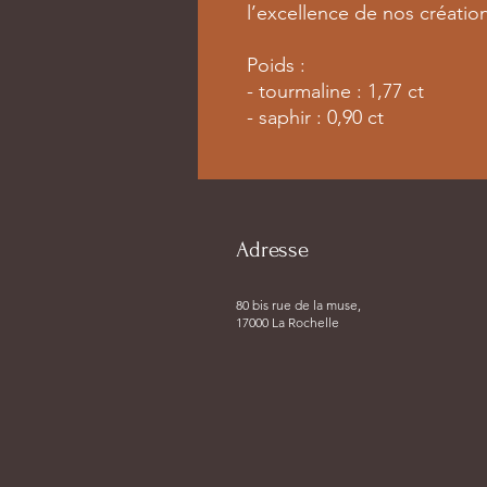
l’excellence de nos créatio
Poids :
- tourmaline : 1,77 ct
- saphir : 0,90 ct
Adresse
80 bis rue de la muse,
17000 La Rochelle