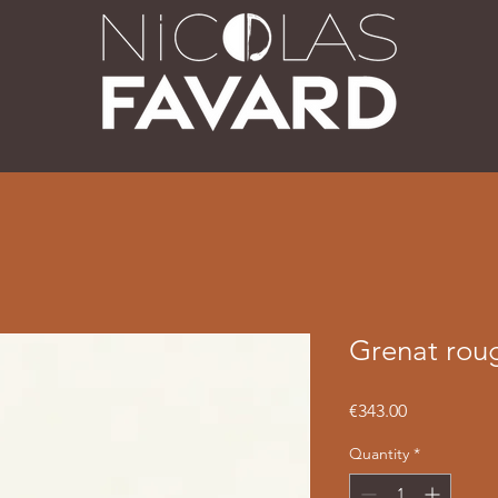
Grenat rou
Price
€343.00
Quantity
*