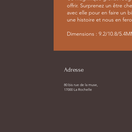
offrir. Surprenez un être ch
avec elle pour en faire un 
une histoire et nous en fer
Dimensions : 9.2/10.8/5.4
Adresse
80 bis rue de la muse,
17000 La Rochelle