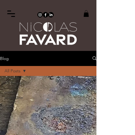
Blog
All Posts
All Posts
pierre
précieuse