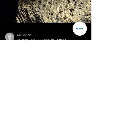
nico1072
26 mars 2025
2 min de lecture
Les Matériaux en Joaillerie : Métaux
Précieux et Pierres d’Exception
Les Matériaux en Joaillerie : L’Essence des Bijoux
d’Exception La joaillerie est un art où chaque
détail compte. Derrière chaque bijou se