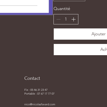
Quantité
Ajouter 
Ach
Contact
Fix : 05 46 31 23 47
Portable : 07 67 17 77 07
nico@nicolasfavard.com