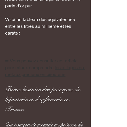
parts d'or pur. 
Voici un tableau des équivalences 
entre les titres au millième et les 
carats :
➡ 
Vous pouvez consulter cet article 
pour mieux comprendre 
les alliages de 
métaux précieux en bijouterie
Brève histoire des poinçons de 
bijouterie et d'orfèvrerie en 
France
Du poinçon de jurande au poinçon de 