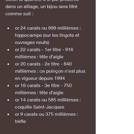
dans un alliage, un bijou sera titré 
comme suit :
or 24 carats ou 999 millièmes : 
hippocampe (sur les lingots et 
ouvrages neufs) 
or 22 carats - 1er titre - 916 
millièmes : tête d’aigle
or 20 carats - 2e titre - 840 
millièmes : ce poinçon n'est plus 
en vigueur depuis 1994
or 18 carats - 3e titre - 750 
millièmes : tête d’aigle
or 14 carats ou 585 millièmes : 
coquille Saint-Jacques
or 9 carats ou 375 millièmes : 
trèfle 