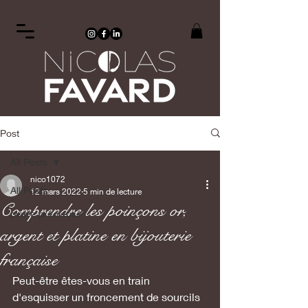
Post
All Posts
nico1072
All Posts
12 mars 2022
5 min de lecture
Comprendre les poinçons or,
pierre précieuse
argent et platine en bijouterie
française
Peut-être êtes-vous en train 
d'esquisser un froncement de sourcils 