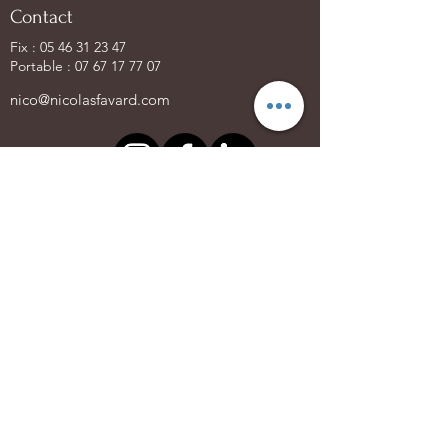
Contact
Fix :
05 46 31 23 47
Portable :
07 67 17 77 07
nico@nicolasfavard.com
Heures d'ouverture
Lun. - Mer.
10 h - 13 h
14h - 18h30
Jeudi
14 h - 18h30
Vendredi
10 h - 13 h