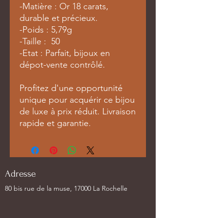
-Matière : Or 18 carats,
durable et précieux.
-Poids : 5,79g
-Taille : 50
-Etat : Parfait, bijoux en
dépot-vente contrôlé.
Profitez d'une opportunité
unique pour acquérir ce bijou
de luxe à prix réduit. Livraison
rapide et garantie.
Adresse
80 bis rue de la muse, 17000 La Rochelle