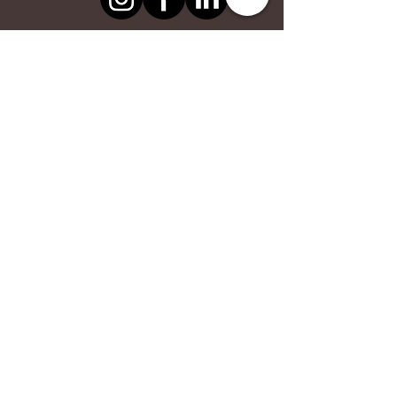
Heures d'ouverture
Lun. - Mer.
10 h - 13 h
14h - 18h30
Jeudi
14 h - 18h30
Vendredi
10 h - 13 h
14 h - 18h30
Samedi
10 h - 14 h
Dimanche
Fermé