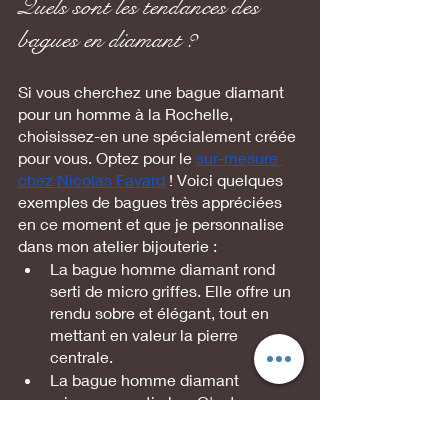
Quels sont les tendances des 
bagues en diamant ?
Si vous cherchez une bague diamant 
pour un homme à la Rochelle, 
choisissez-en une spécialement créée 
pour vous. Optez pour le 
sur-mesure 
chez Nicolas Favard
 ! Voici quelques 
exemples de bagues très appréciées 
en ce moment et que je personnalise 
dans mon atelier bijouterie :
La bague homme diamant rond 
serti de micro griffes. Elle offre un 
rendu sobre et élégant, tout en 
mettant en valeur la pierre 
centrale.
La bague homme diamant 
princesse serti clos. C'est une 
bague moderne qui présente un 
diamant dans un cadre métallique 