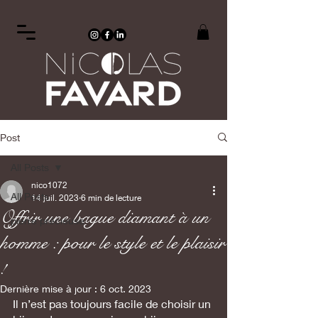
Post
All Posts
nico1072
All Posts
14 juil. 2023
6 min de lecture
Offrir une bague diamant à un
pierre précieuse
homme : pour le style et le plaisir
!
Dernière mise à jour :
6 oct. 2023
Il n’est pas toujours facile de choisir un 